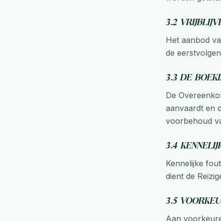
3.2 Vrijbli
Het aanbod van
de eerstvolge
3.3 De boek
De Overeenkom
aanvaardt en 
voorbehoud va
3.4 Kenneli
Kennelijke fout
dient de Reizi
3.5 Voorke
Aan voorkeuren