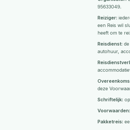
95633049.
Reiziger:
ieder
een Reis wil s
heeft om te re
Reisdienst:
de 
autohuur, acc
Reisdienstver
accommodatieve
Overeenkomst
deze Voorwaa
Schriftelijk:
op 
Voorwaarden:
Pakketreis:
een