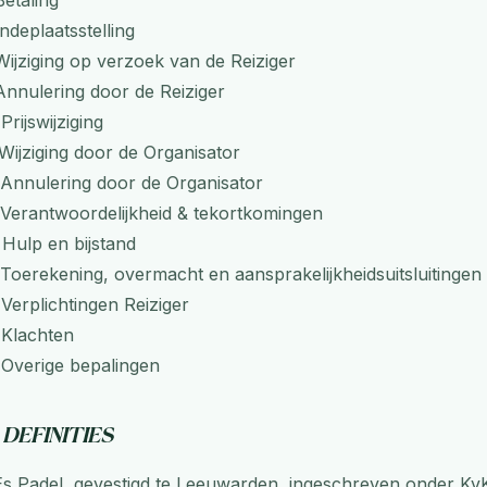
Betaling
Indeplaatsstelling
Wijziging op verzoek van de Reiziger
Annulering door de Reiziger
–
Prijswijziging
Wijziging door de Organisator
Annulering door de Organisator
Verantwoordelijkheid & tekortkomingen
–
Hulp en bijstand
Toerekening, overmacht en aansprakelijkheidsuitsluitingen
–
Verplichtingen Reiziger
–
Klachten
–
Overige bepalingen
 Definities
s Padel, gevestigd te Leeuwarden, ingeschreven onder K