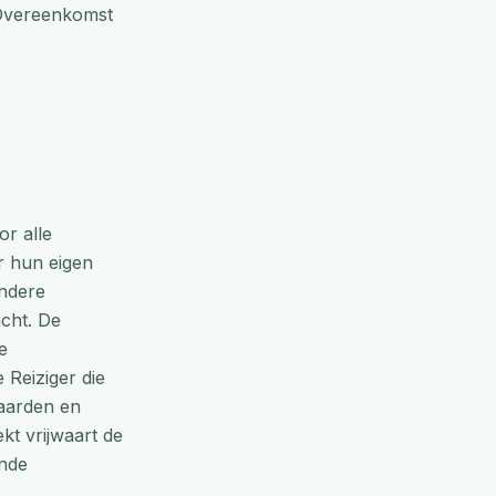
e Overeenkomst
or alle
or hun eigen
andere
icht. De
e
 Reiziger die
waarden en
kt vrijwaart de
ande