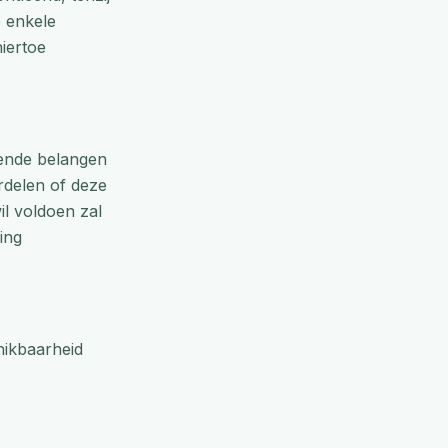
e enkele
iertoe
gende belangen
rdelen of deze
il voldoen zal
ing
hikbaarheid