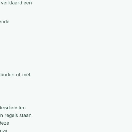
 verklaard een
ende
eboden of met
eisdiensten
n regels staan
deze
nzij