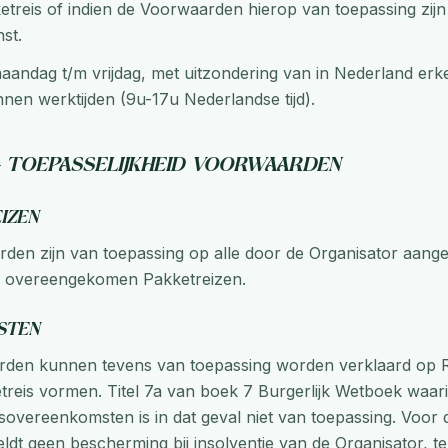
treis of indien de Voorwaarden hierop van toepassing zijn
st.
andag t/m vrijdag, met uitzondering van in Nederland erk
nnen werktijden (9u-17u Nederlandse tijd).
 – Toepasselijkheid voorwaarden
eizen
den zijn van toepassing op alle door de Organisator aang
r overeengekomen Pakketreizen.
nsten
den kunnen tevens van toepassing worden verklaard op R
treis vormen. Titel 7a van boek 7 Burgerlijk Wetboek waari
sovereenkomsten is in dat geval niet van toepassing. Voor 
eldt geen bescherming bij insolventie van de Organisator, te