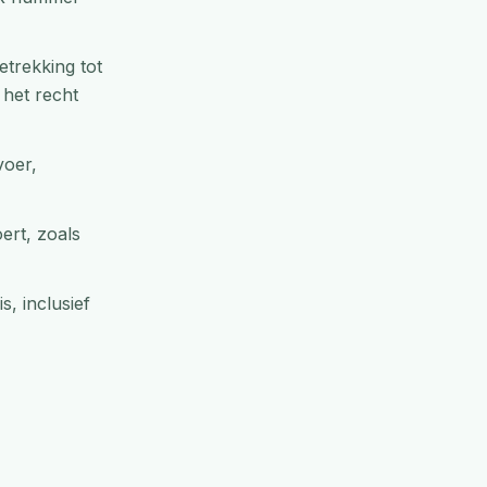
trekking tot
 het recht
voer,
ert, zoals
, inclusief