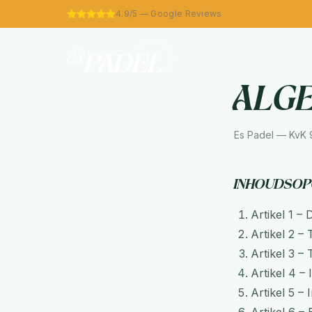
4.9/5 — Google Reviews
Alg
Es Padel — KvK
Inhoudsop
Artikel
1
–
D
Artikel
2
–
Artikel
3
–
Artikel
4
–
Artikel
5
–