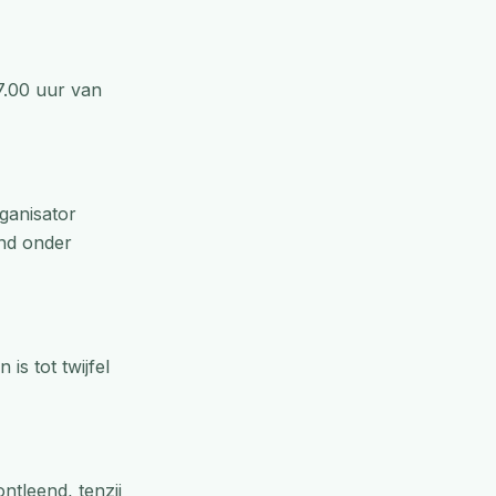
7.00 uur van
ganisator
and onder
is tot twijfel
tleend, tenzij