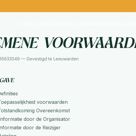
PADEL SEVILLA
PADEL VALENCIA
PADEL ALI
emene Voorwaard
 95633049 — Gevestigd te Leeuwarden
gave
efinities
Toepasselijkheid voorwaarden
Totstandkoming Overeenkomst
Informatie door de Organisator
Informatie door de Reiziger